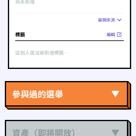
尚未新增
展開
來源
標籤
編輯
這個人還沒被新增標籤⋯
參與過的選舉
資產（即將開放）