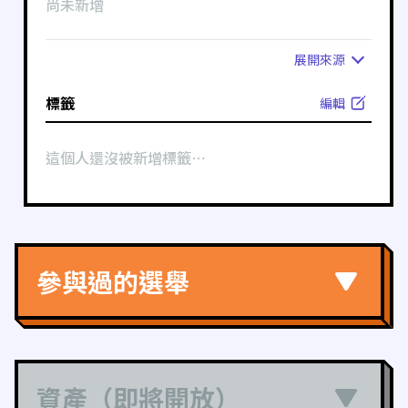
尚未新增
展開
來源
標籤
編輯
這個人還沒被新增標籤⋯
參與過的選舉
資產（即將開放）