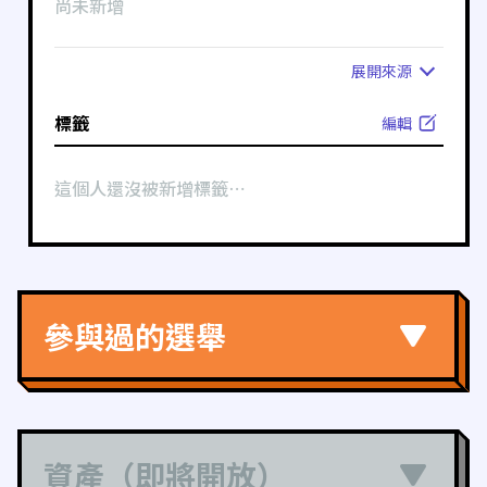
尚未新增
展開
來源
標籤
編輯
這個人還沒被新增標籤⋯
參與過的選舉
資產（即將開放）