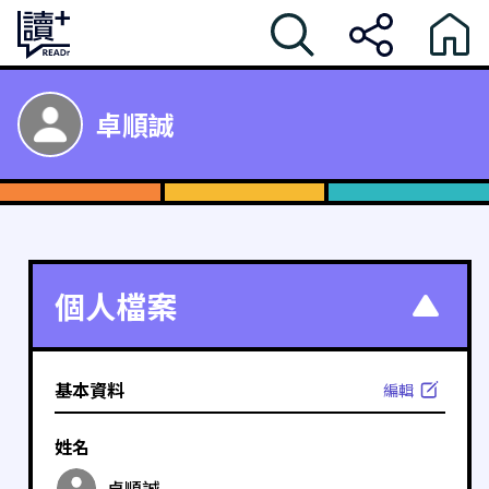
卓順誠
個人檔案
基本資料
編輯
姓名
卓順誠