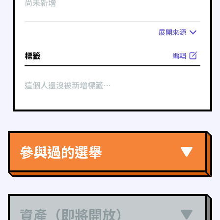
尚未新增
展開
來源
標籤
編輯
這個人還沒被新增標籤⋯
參與過的選舉
資產（即將開放）