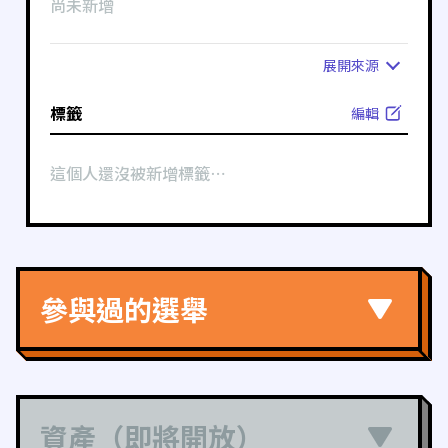
尚未新增
展開
來源
標籤
編輯
這個人還沒被新增標籤⋯
參與過的選舉
資產（即將開放）