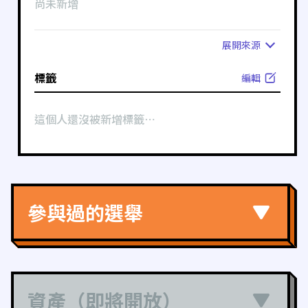
尚未新增
展開
來源
標籤
編輯
這個人還沒被新增標籤⋯
參與過的選舉
資產（即將開放）