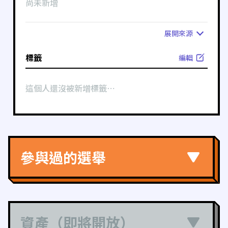
尚未新增
展開
來源
標籤
編輯
這個人還沒被新增標籤⋯
參與過的選舉
資產（即將開放）