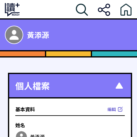
黃添源
個人檔案
基本資料
編輯
姓名
黃添源