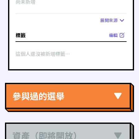
尚未新增
展開
來源
標籤
編輯
這個人還沒被新增標籤⋯
參與過的選舉
資產（即將開放）