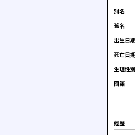
別名
舊名
出生日
死亡日
生理性
國籍
經歷