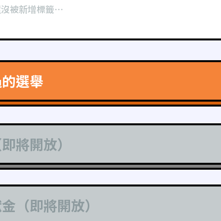
還沒被新增標籤⋯
過的選舉
（即將開放）
獻金（即將開放）