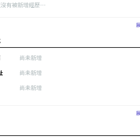
還沒有被新增經歷⋯
式
箱
尚未新增
址
尚未新增
尚未新增