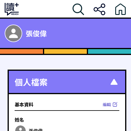
張俊偉
個人檔案
基本資料
編輯
姓名
張俊偉