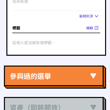
尚未新增
展開
來源
標籤
編輯
這個人還沒被新增標籤⋯
參與過的選舉
資產（即將開放）