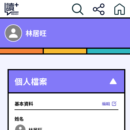
林居旺
個人檔案
基本資料
編輯
姓名
林居旺