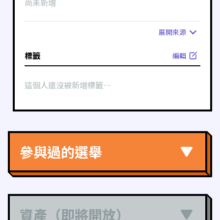
尚未新增
展開
來源
標籤
編輯
這個人還沒被新增標籤⋯
參與過的選舉
資產（即將開放）