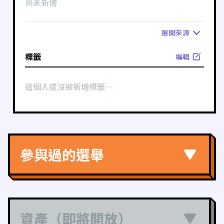
尚未新增
展開
來源
標籤
編輯
這個人還沒被新增標籤⋯
參與過的選舉
資產（即將開放）