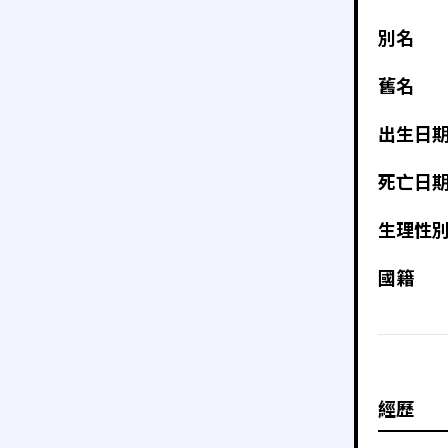
別名
舊名
出生日
死亡日
生理性
國籍
經歷