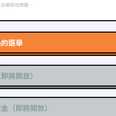
還沒被新增標籤⋯
過的選舉
（即將開放）
獻金（即將開放）