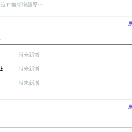
還沒有被新增經歷⋯
式
箱
尚未新增
址
尚未新增
尚未新增