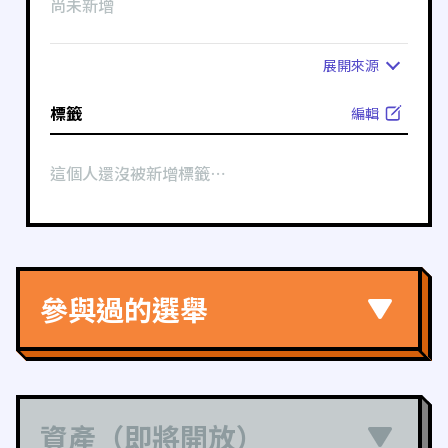
尚未新增
展開
來源
標籤
編輯
這個人還沒被新增標籤⋯
參與過的選舉
資產（即將開放）