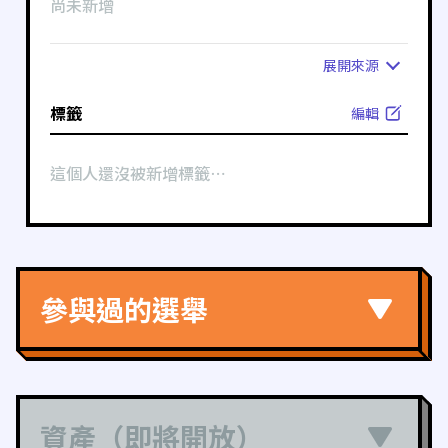
尚未新增
展開
來源
標籤
編輯
這個人還沒被新增標籤⋯
參與過的選舉
資產（即將開放）