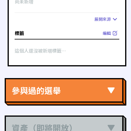
尚未新增
展開
來源
標籤
編輯
這個人還沒被新增標籤⋯
參與過的選舉
資產（即將開放）