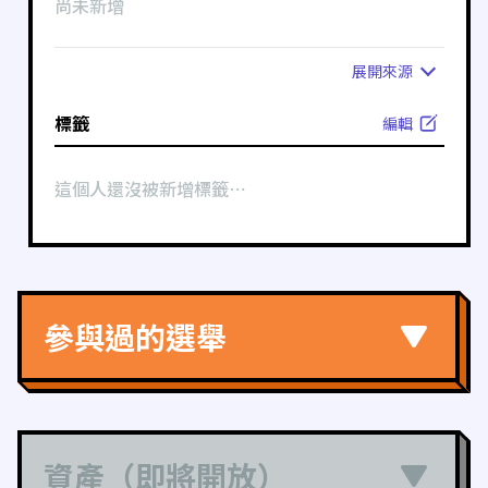
尚未新增
展開
來源
標籤
編輯
這個人還沒被新增標籤⋯
參與過的選舉
資產（即將開放）