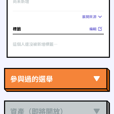
尚未新增
展開
來源
標籤
編輯
這個人還沒被新增標籤⋯
參與過的選舉
資產（即將開放）