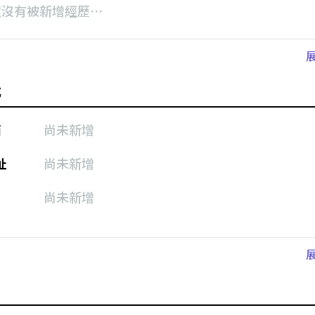
還沒有被新增經歷⋯
式
箱
尚未新增
址
尚未新增
尚未新增