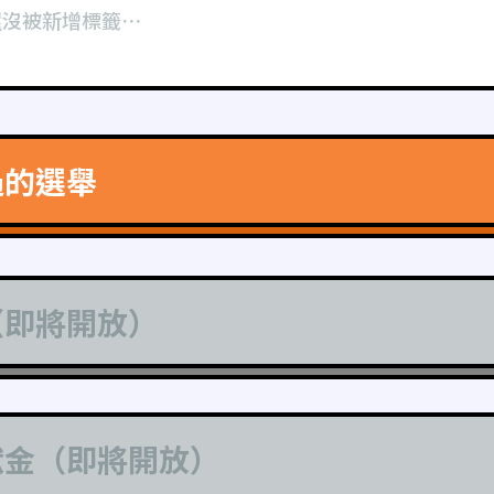
還沒被新增標籤⋯
過的選舉
（即將開放）
獻金（即將開放）