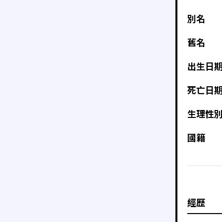
別名
舊名
出生日
死亡日
生理性
國籍
經歷