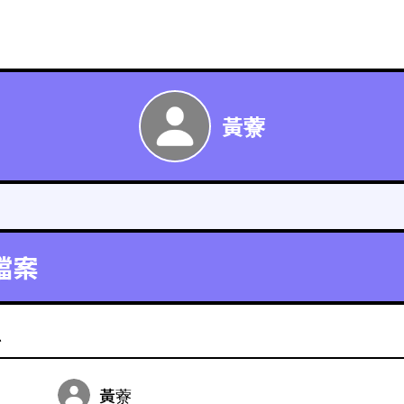
黃藔
檔案
料
黃藔