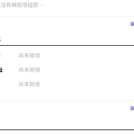
還沒有被新增經歷⋯
式
箱
尚未新增
址
尚未新增
尚未新增