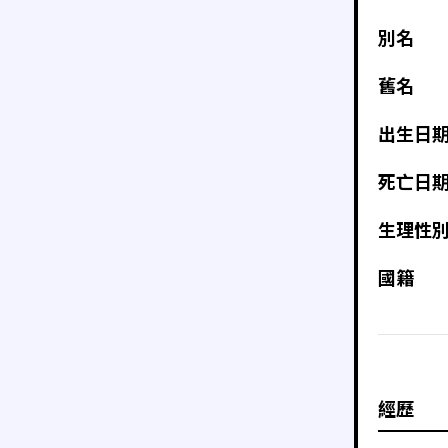
別名
舊名
出生日
死亡日
生理性
國籍
經歷