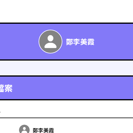
鄭李美霞
檔案
料
鄭李美霞