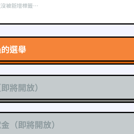
還沒被新增標籤⋯
過的選舉
（即將開放）
獻金（即將開放）