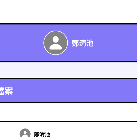
鄭清池
檔案
料
鄭清池