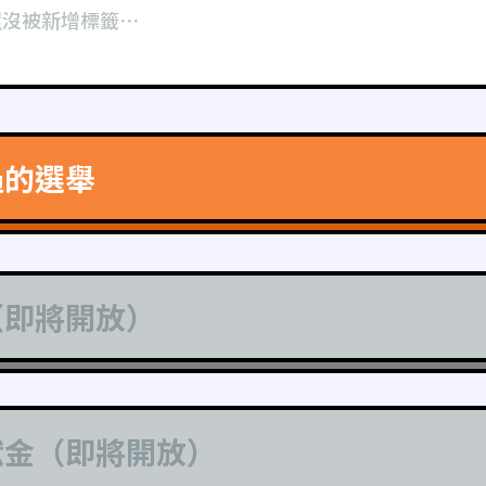
還沒被新增標籤⋯
過的選舉
（即將開放）
獻金（即將開放）