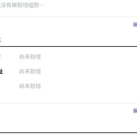
還沒有被新增經歷⋯
式
箱
尚未新增
址
尚未新增
尚未新增