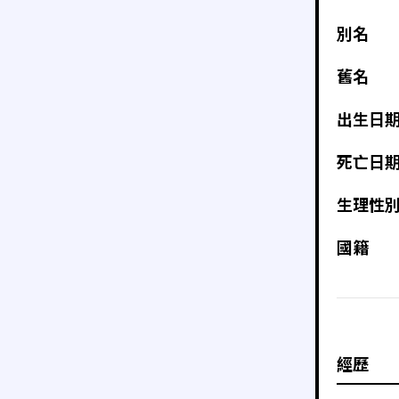
別名
舊名
出生日
死亡日
生理性
國籍
經歷