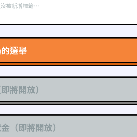
還沒被新增標籤⋯
過的選舉
（即將開放）
獻金（即將開放）