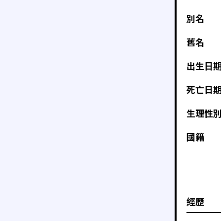
別名
舊名
出生日
死亡日
生理性
國籍
經歷