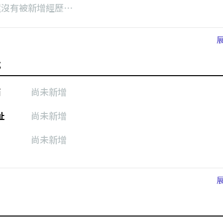
還沒有被新增經歷⋯
式
箱
尚未新增
址
尚未新增
尚未新增