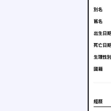
別名
舊名
出生日
死亡日
生理性
國籍
經歷