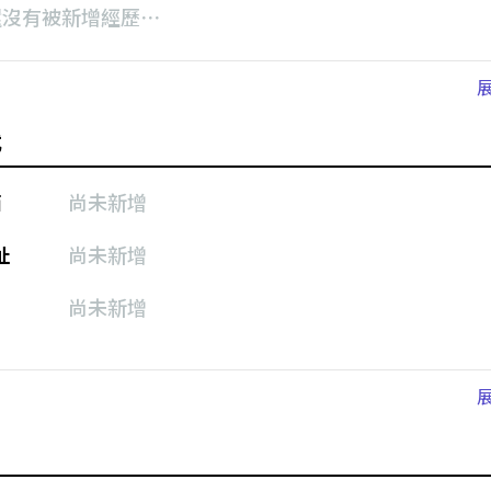
還沒有被新增經歷⋯
式
箱
尚未新增
址
尚未新增
尚未新增