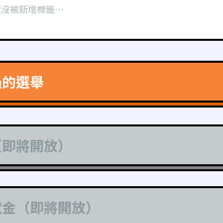
還沒被新增標籤⋯
過的選舉
（即將開放）
獻金（即將開放）