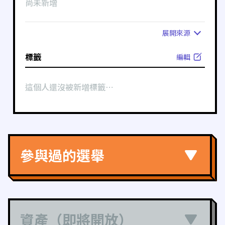
尚未新增
展開
來源
標籤
編輯
這個人還沒被新增標籤⋯
參與過的選舉
資產（即將開放）