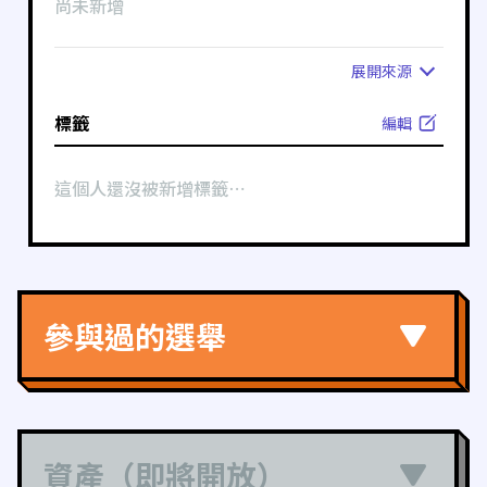
尚未新增
展開
來源
標籤
編輯
這個人還沒被新增標籤⋯
參與過的選舉
資產（即將開放）