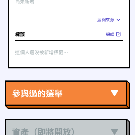
尚未新增
展開
來源
標籤
編輯
這個人還沒被新增標籤⋯
參與過的選舉
資產（即將開放）