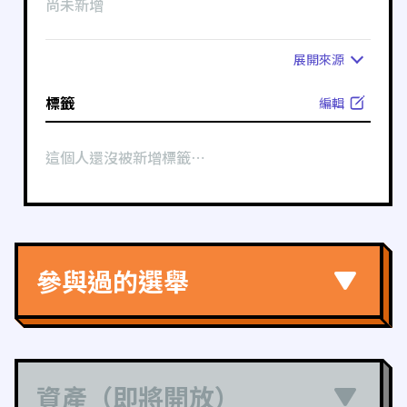
尚未新增
展開
來源
標籤
編輯
這個人還沒被新增標籤⋯
參與過的選舉
資產（即將開放）