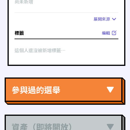
尚未新增
展開
來源
標籤
編輯
這個人還沒被新增標籤⋯
參與過的選舉
資產（即將開放）