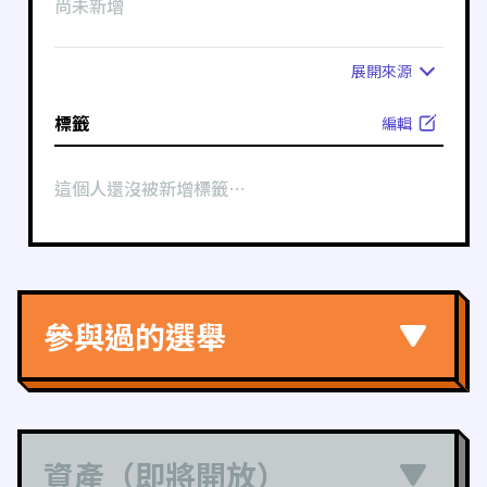
尚未新增
展開
來源
標籤
編輯
這個人還沒被新增標籤⋯
參與過的選舉
資產（即將開放）