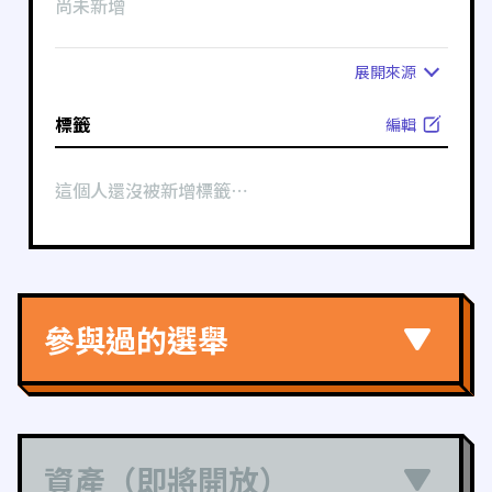
尚未新增
展開
來源
標籤
編輯
這個人還沒被新增標籤⋯
參與過的選舉
資產（即將開放）