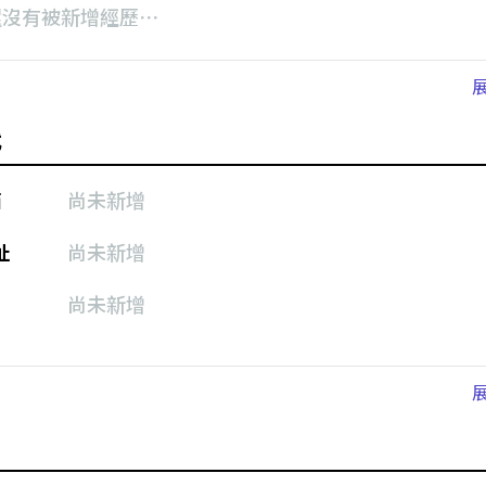
還沒有被新增經歷⋯
式
箱
尚未新增
址
尚未新增
尚未新增