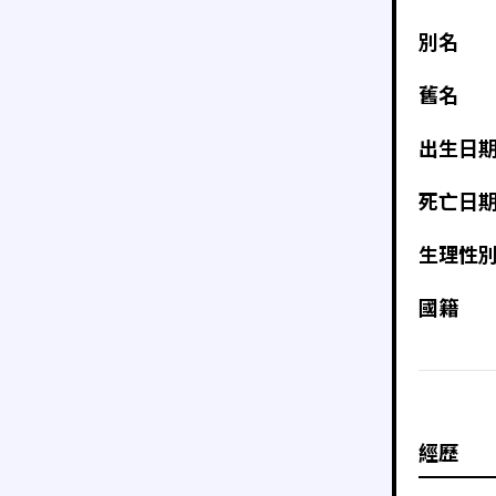
別名
舊名
出生日
死亡日
生理性
國籍
經歷