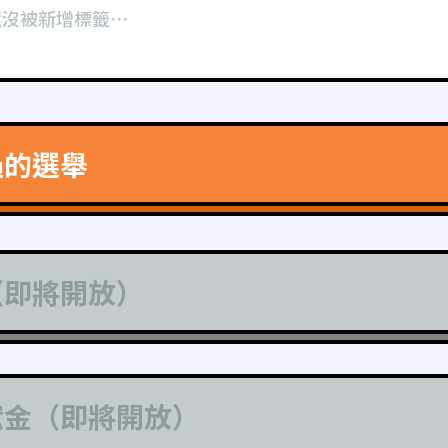
還沒被新增標籤⋯
過的選舉
（即將開放）
獻金（即將開放）