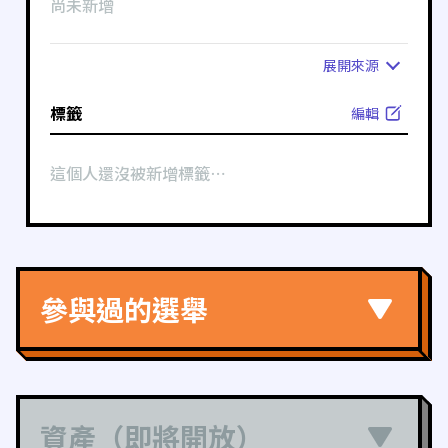
尚未新增
展開
來源
標籤
編輯
這個人還沒被新增標籤⋯
參與過的選舉
資產（即將開放）