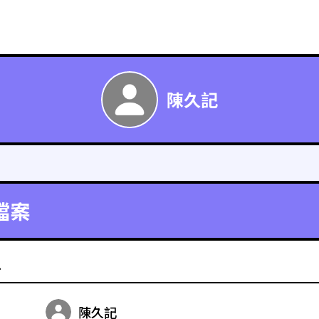
陳久記
檔案
料
陳久記