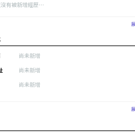
還沒有被新增經歷⋯
式
箱
尚未新增
址
尚未新增
尚未新增