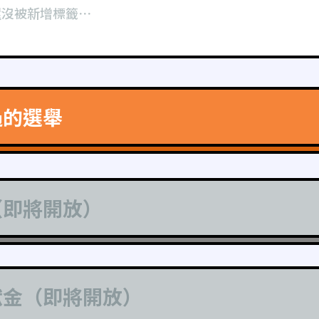
還沒被新增標籤⋯
過的選舉
（即將開放）
獻金（即將開放）