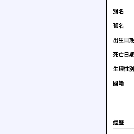
別名
舊名
出生日
死亡日
生理性
國籍
經歷