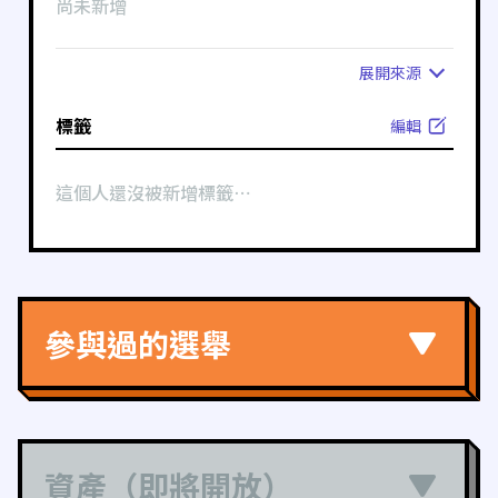
尚未新增
展開
來源
標籤
編輯
這個人還沒被新增標籤⋯
參與過的選舉
資產（即將開放）