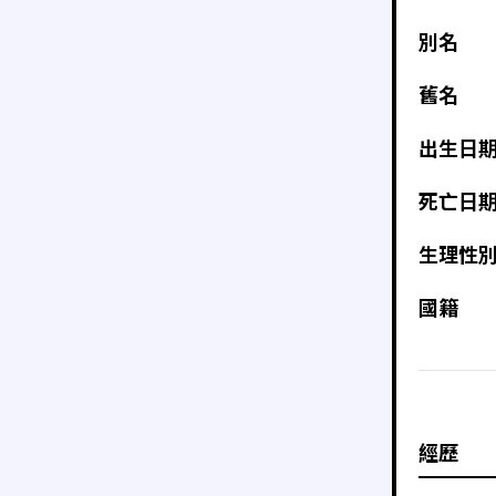
別名
舊名
出生日
死亡日
生理性
國籍
經歷