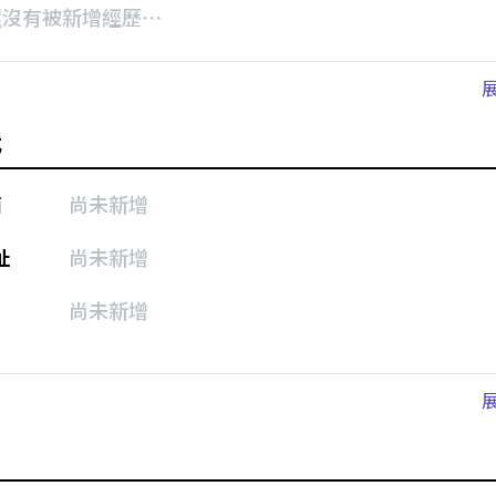
還沒有被新增經歷⋯
式
箱
尚未新增
址
尚未新增
尚未新增