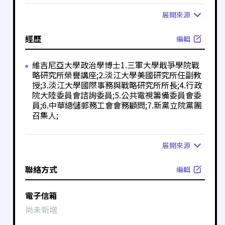
展開
來源
經歷
編輯
維吉尼亞大學政治學博士1.三軍大學戢爭學院戰
略研究所榮譽講座;2.淡江大學美國研究所任副教
授;3.淡江大學國際事務與戰略研究所所長;4.行政
院大陸委員會諮詢委員;5.公共電視籌備委員會委
員;6.中華總儲郵務工會會務顧問;7.新黨立院黨團
召集人;
展開
來源
聯絡方式
編輯
電子信箱
尚未新增