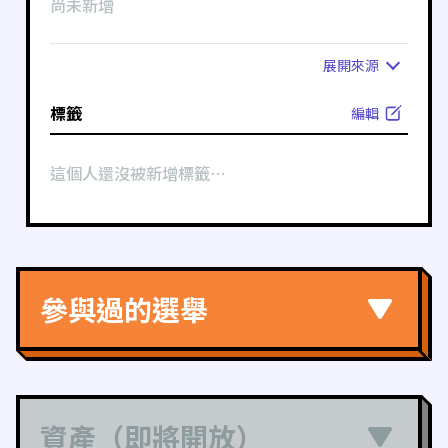
尚未新增
展開
來源
標籤
編輯
這個人還沒被新增標籤⋯
參與過的選舉
資產（即將開放）