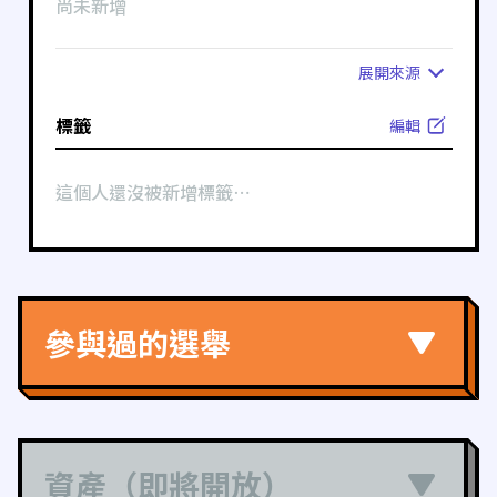
尚未新增
展開
來源
標籤
編輯
這個人還沒被新增標籤⋯
參與過的選舉
資產（即將開放）