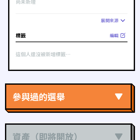
尚未新增
展開
來源
標籤
編輯
這個人還沒被新增標籤⋯
參與過的選舉
資產（即將開放）