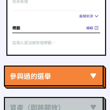
尚未新增
展開
來源
標籤
編輯
這個人還沒被新增標籤⋯
參與過的選舉
資產（即將開放）