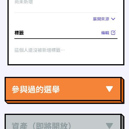
尚未新增
展開
來源
標籤
編輯
這個人還沒被新增標籤⋯
參與過的選舉
資產（即將開放）