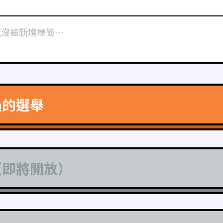
還沒被新增標籤⋯
過的選舉
（即將開放）