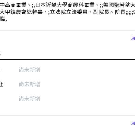
中高商畢業、;;日本近畿大學商經科畢業、;;美國聖若望
大甲鎮農會總幹事、;立法院立法委員、副院長、院長;;;;;9
職;
式
箱
尚未新增
址
尚未新增
尚未新增