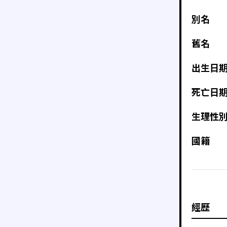
別名
舊名
出生日
死亡日
生理性
國籍
經歷