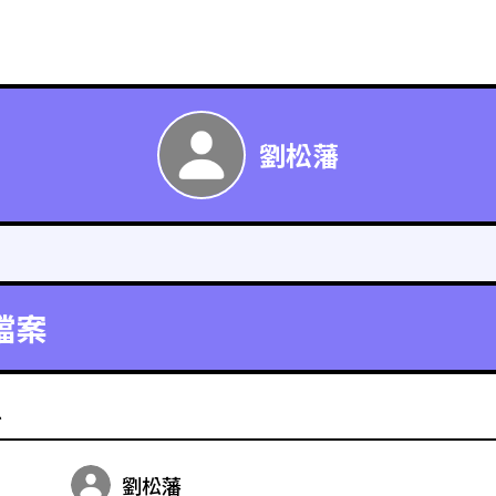
劉松藩
檔案
料
劉松藩