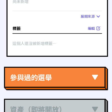
尚未新增
展開
來源
標籤
編輯
這個人還沒被新增標籤⋯
參與過的選舉
資產（即將開放）