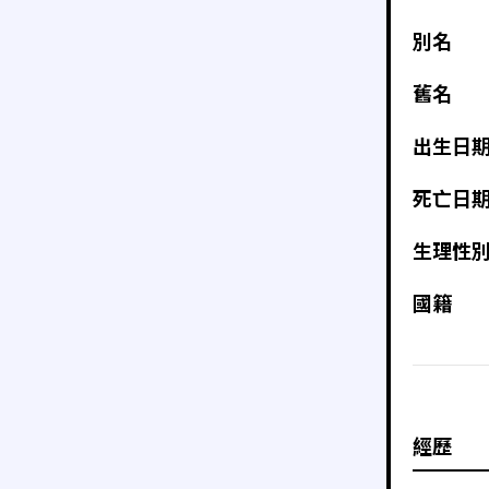
別名
舊名
出生日
死亡日
生理性
國籍
經歷