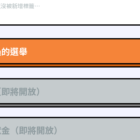
還沒被新增標籤⋯
過的選舉
（即將開放）
獻金（即將開放）