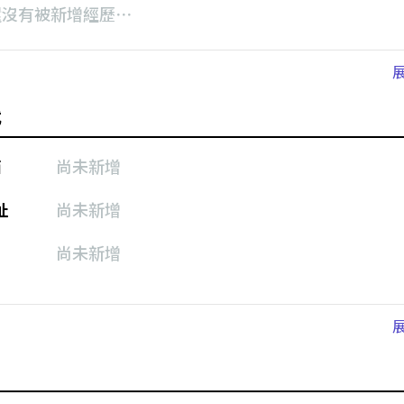
還沒有被新增經歷⋯
式
箱
尚未新增
址
尚未新增
尚未新增