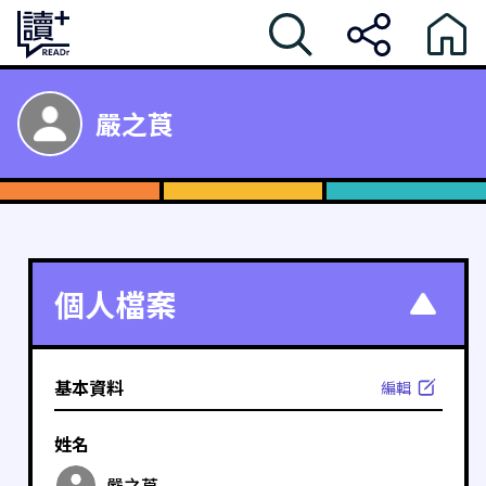
嚴之莨
個人檔案
基本資料
編輯
姓名
嚴之莨