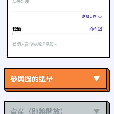
尚未新增
展開
來源
標籤
編輯
這個人還沒被新增標籤⋯
參與過的選舉
資產（即將開放）