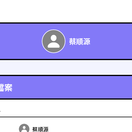
蔡順源
檔案
料
蔡順源