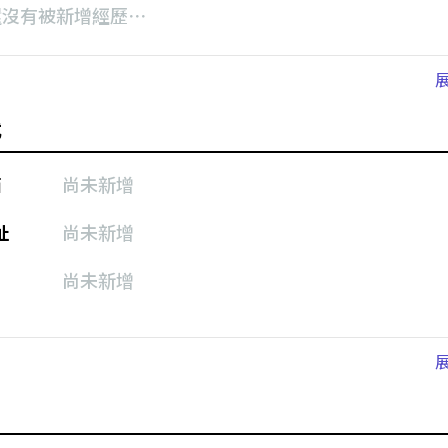
還沒有被新增經歷⋯
式
箱
尚未新增
址
尚未新增
尚未新增