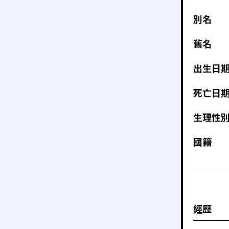
別名
舊名
出生日
死亡日
生理性
國籍
經歷