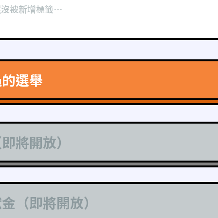
還沒被新增標籤⋯
過的選舉
（即將開放）
獻金（即將開放）