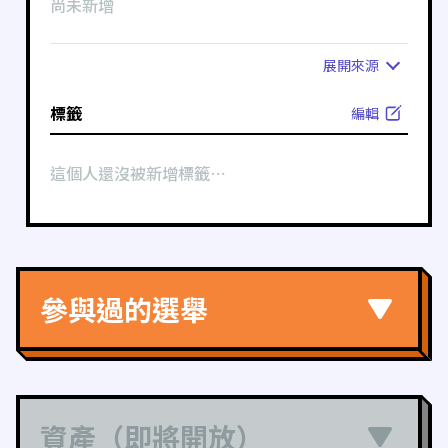
尚未新增
展開
來源
標籤
編輯
這個人還沒被新增標籤⋯
參與過的選舉
資產（即將開放）