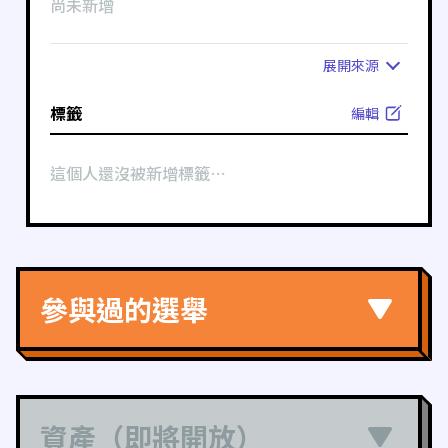
尚未新增
展開
來源
標籤
編輯
這個人還沒被新增標籤⋯
參與過的選舉
資產（即將開放）