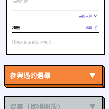
尚未新增
展開
來源
標籤
編輯
這個人還沒被新增標籤⋯
參與過的選舉
資產（即將開放）