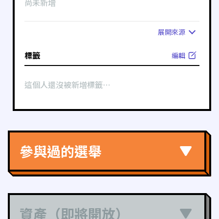
尚未新增
展開
來源
標籤
編輯
這個人還沒被新增標籤⋯
參與過的選舉
資產（即將開放）